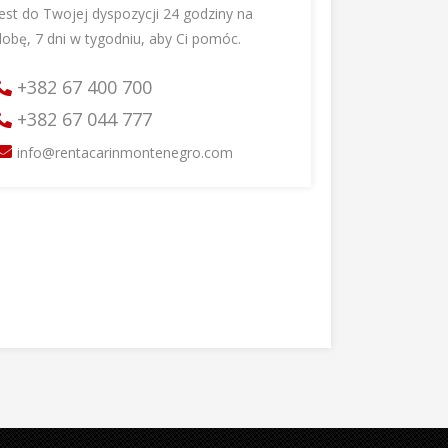
jest do Twojej dyspozycji 24 godziny na
dobę, 7 dni w tygodniu, aby Ci pomóc.
+382 67 400 700
+382 67 044 777
info@rentacarinmontenegro.com