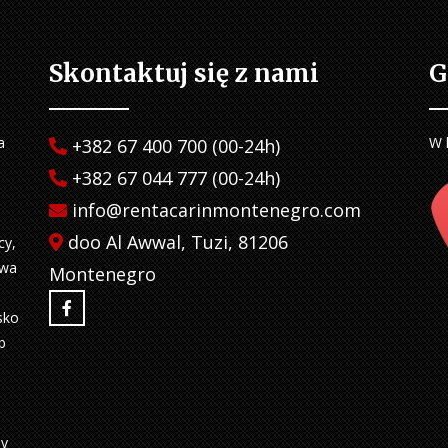
Skontaktuj się z nami
G
a
W 
+382 67 400 700 (00-24h)
+382 67 044 777 (00-24h)
info@rentacarinmontenegro.com
doo Al Awwal, Tuzi, 81206
cy,
twa
Montenegro
sko
b
my