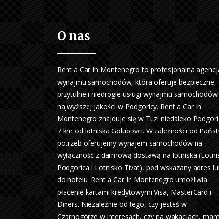
O nas
Rent a Car In Montenegro to profesjonalna agencj
wynajmu samochodów, która oferuje bezpieczne,
przytulne i niedrogie usługi wynajmu samochodów
najwyższej jakości w Podgoricy. Rent a Car In
Montenegro znajduje się w Tuzi niedaleko Podgori
7 km od lotniska Golubovci. W zależności od Pańs
potrzeb oferujemy wynajem samochodów na
wyłączność z darmową dostawą na lotniska (Lotni
Podgorica i Lotnisko Tivat), pod wskazany adres lu
do hotelu. Rent a Car In Montenegro umożliwia
płacenie kartami kredytowymi Visa, MasterCard i
Diners. Niezależnie od tego, czy jesteś w
Czarnogórze w interesach, czy na wakacjach, ma