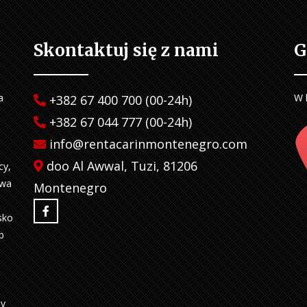
Skontaktuj się z nami
G
a
W 
+382 67 400 700 (00-24h)
+382 67 044 777 (00-24h)
info@rentacarinmontenegro.com
doo Al Awwal, Tuzi, 81206
cy,
twa
Montenegro
sko
b
my