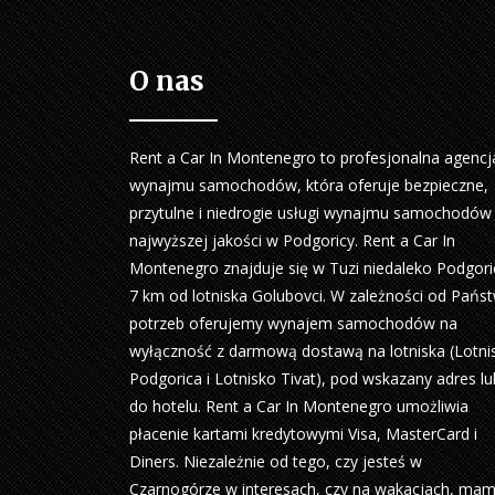
O nas
Rent a Car In Montenegro to profesjonalna agencj
wynajmu samochodów, która oferuje bezpieczne,
przytulne i niedrogie usługi wynajmu samochodów
najwyższej jakości w Podgoricy. Rent a Car In
Montenegro znajduje się w Tuzi niedaleko Podgori
7 km od lotniska Golubovci. W zależności od Pańs
potrzeb oferujemy wynajem samochodów na
wyłączność z darmową dostawą na lotniska (Lotni
Podgorica i Lotnisko Tivat), pod wskazany adres lu
do hotelu. Rent a Car In Montenegro umożliwia
płacenie kartami kredytowymi Visa, MasterCard i
Diners. Niezależnie od tego, czy jesteś w
Czarnogórze w interesach, czy na wakacjach, ma