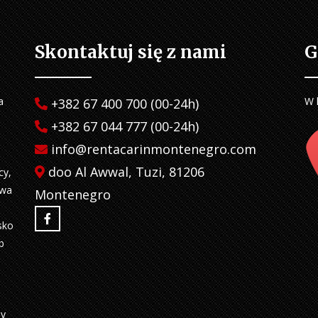
Skontaktuj się z nami
G
a
W 
+382 67 400 700 (00-24h)
+382 67 044 777 (00-24h)
info@rentacarinmontenegro.com
doo Al Awwal, Tuzi, 81206
cy,
twa
Montenegro
sko
b
my