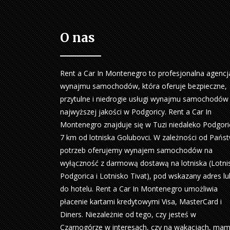
O nas
Rent a Car In Montenegro to profesjonalna agencj
wynajmu samochodów, która oferuje bezpieczne,
przytulne i niedrogie usługi wynajmu samochodów
najwyższej jakości w Podgoricy. Rent a Car In
Montenegro znajduje się w Tuzi niedaleko Podgori
7 km od lotniska Golubovci. W zależności od Pańs
potrzeb oferujemy wynajem samochodów na
wyłączność z darmową dostawą na lotniska (Lotni
Podgorica i Lotnisko Tivat), pod wskazany adres lu
do hotelu. Rent a Car In Montenegro umożliwia
płacenie kartami kredytowymi Visa, MasterCard i
Diners. Niezależnie od tego, czy jesteś w
Czarnogórze w interesach, czy na wakacjach, ma