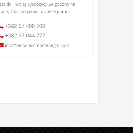
jest do Twojej dyspozycji 24 godziny na
dobę, 7 dni w tygodniu, aby Ci pomóc.
+382 67 400 700
+382 67 044 777
info@rentacarinmontenegro.com