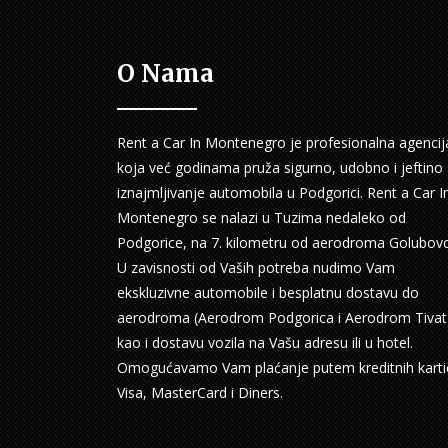
O Nama
Rent a Car In Montenegro je profesionalna agencij
koja već godinama pruža sigurno, udobno i jeftino
iznajmljivanje automobila u Podgorici. Rent a Car I
Montenegro se nalazi u Tuzima nedaleko od
Podgorice, na 7. kilometru od aerodroma Golubovc
U zavisnosti od Vaših potreba nudimo Vam
ekskluzivne automobile i besplatnu dostavu do
aerodroma (Aerodrom Podgorica i Aerodrom Tivat
kao i dostavu vozila na Vašu adresu ili u hotel.
Omogućavamo Vam plaćanje putem kreditnih karti
Visa, MasterCard i Diners.