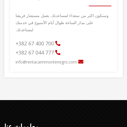
وسنكون اكثر من سعداء لمساعدتك. يعمل مستشار فريقنا
على مدار الساعة طوال أيام الأسبوع في خدمتك
لمساعدتك.
700 400 67 382+
777 044 67 382+
info@rentacarinmontenegro.com
معلومات عنا